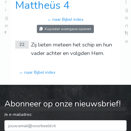
r
Mattheüs 4
l
i
g
g
e
← naar Bijbel index
e
n
Kopieëer weergave openen
d
e
Zij lieten meteen het schip en hun
22
vader achter en volgden Hem.
← naar Bijbel index
Abonneer op onze nieuwsbrief!
Je e-mailadres: