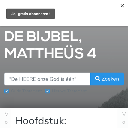
Bijbelhoek
DE BIJBEL,
MATTHEÜS 4
Zoeken
Oude Testament
Nieuwe Testament
V
V
Hoofdstuk:
o
o