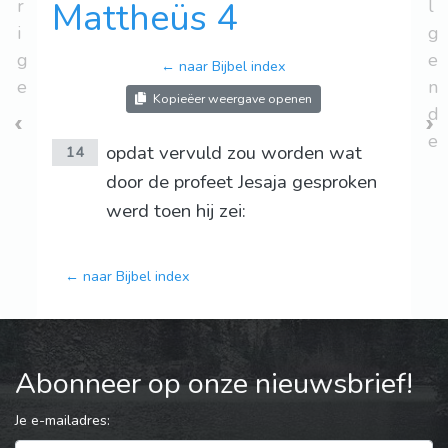
r
Mattheüs 4
l
i
g
g
e
← naar Bijbel index
e
n
Kopieëer weergave openen
d
e
opdat vervuld zou worden wat
14
door de profeet Jesaja gesproken
werd toen hij zei:
← naar Bijbel index
Abonneer op onze nieuwsbrief!
Je e-mailadres: