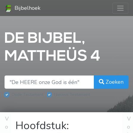
Bijbelhoek
DE BIJBEL,
MATTHEÜS 4
Zoeken
Oude Testament
Nieuwe Testament
V
V
Hoofdstuk:
o
o