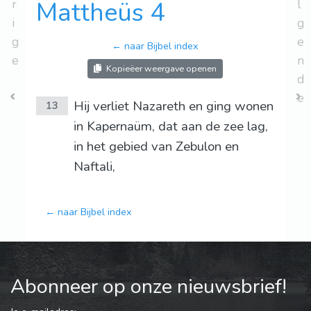
r
Mattheüs 4
l
i
g
g
e
← naar Bijbel index
e
n
Kopieëer weergave openen
d
e
Hij verliet Nazareth en ging wonen
13
in Kapernaüm, dat aan de zee lag,
in het gebied van Zebulon en
Naftali,
← naar Bijbel index
Abonneer op onze nieuwsbrief!