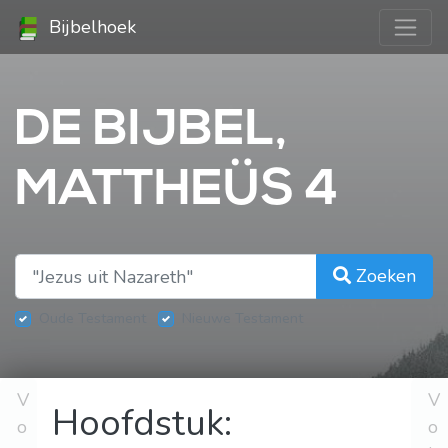
Bijbelhoek
DE BIJBEL,
MATTHEÜS 4
Zoeken
Oude Testament
Nieuwe Testament
V
V
Hoofdstuk:
o
o