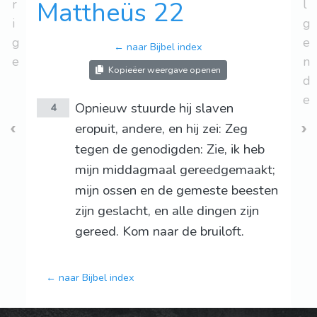
r
Mattheüs 22
l
i
g
g
e
← naar Bijbel index
e
n
Kopieëer weergave openen
d
e
Opnieuw stuurde hij slaven
4
eropuit, andere, en hij zei: Zeg
tegen de genodigden: Zie, ik heb
mijn middagmaal gereedgemaakt;
mijn ossen en de gemeste beesten
zijn geslacht, en alle dingen zijn
gereed. Kom naar de bruiloft.
← naar Bijbel index