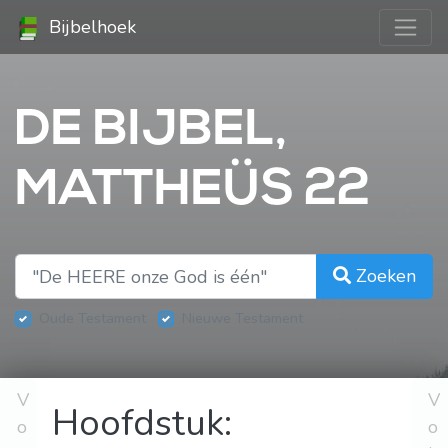
Bijbelhoek
DE BIJBEL,
MATTHEÜS 22
Zoeken
Oude Testament
Nieuwe Testament
V
V
Hoofdstuk:
o
o