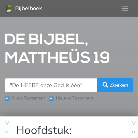
Bijbelhoek
DE BIJBEL,
MATTHEÜS 19
Zoeken
Oude Testament
Nieuwe Testament
V
V
Hoofdstuk:
o
o