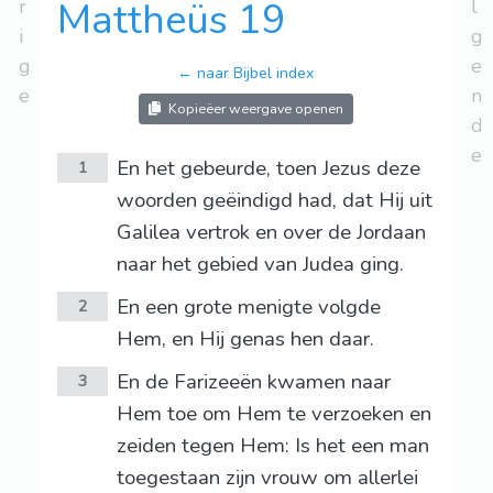
r
Mattheüs 19
l
i
g
g
e
← naar Bijbel index
e
n
Kopieëer weergave openen
d
e
En het gebeurde, toen Jezus deze
1
woorden geëindigd had, dat Hij uit
Galilea vertrok en over de Jordaan
naar het gebied van Judea ging.
En een grote menigte volgde
2
Hem, en Hij genas hen daar.
En de Farizeeën kwamen naar
3
Hem toe om Hem te verzoeken en
zeiden tegen Hem: Is het een man
toegestaan zijn vrouw om allerlei