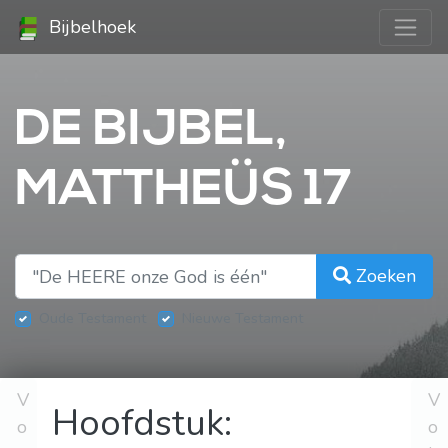
Bijbelhoek
DE BIJBEL,
MATTHEÜS 17
Zoeken
Oude Testament
Nieuwe Testament
V
V
Hoofdstuk:
o
o