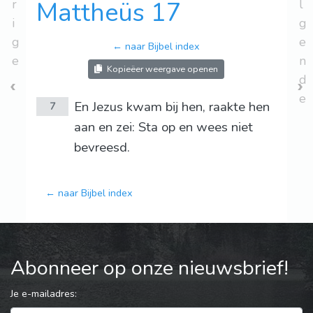
r
Mattheüs 17
l
i
g
g
e
← naar Bijbel index
e
n
Kopieëer weergave openen
d
e
En Jezus kwam bij hen, raakte hen
7
aan en zei: Sta op en wees niet
bevreesd.
← naar Bijbel index
Abonneer op onze nieuwsbrief!
Je e-mailadres: