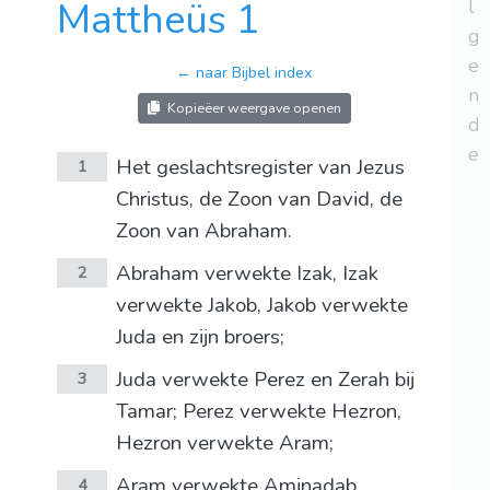
Mattheüs 1
l
g
e
← naar Bijbel index
n
Kopieëer weergave openen
d
e
Het geslachtsregister van Jezus
1
Christus, de Zoon van David, de
Zoon van Abraham.
Abraham verwekte Izak, Izak
2
verwekte Jakob, Jakob verwekte
Juda en zijn broers;
Juda verwekte Perez en Zerah bij
3
Tamar; Perez verwekte Hezron,
Hezron verwekte Aram;
Aram verwekte Aminadab,
4