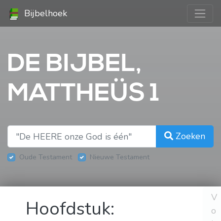
Bijbelhoek
DE BIJBEL,
MATTHEÜS 1
Zoeken
Oude Testament
Nieuwe Testament
V
Hoofdstuk:
o