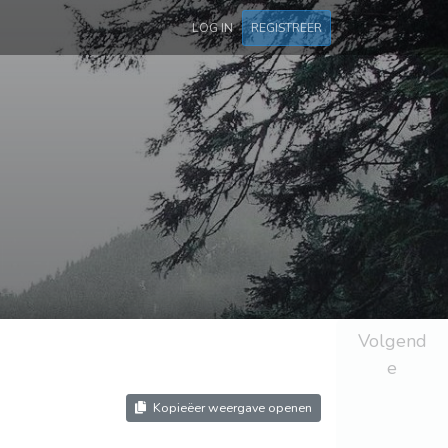
LOG IN
REGISTREER
Volgend
e
Kopieëer weergave openen