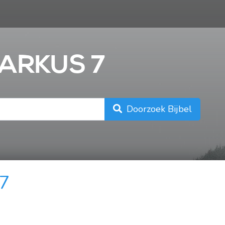
n
MARKUS 7
Doorzoek Bijbel
 7