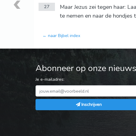
Maar Jezus zei tegen haar: Laa
27
te nemen en naar de hondjes 
← naar Bijbel index
Abonneer op onze nieuwsb
Je e-mailadres:
Inschrijven