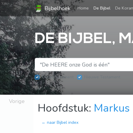
Bijbelhoek
(current)
Home
De Bijbel
De Kora
DE BIJBEL, 
Oude Testament
Nieuwe Testament
Vorige
Hoofdstuk:
Markus
← naar Bijbel index