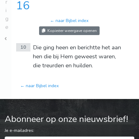
r
16
i
g
← naar Bijbel index
e
Kopieëer weergave openen
Die ging heen en berichtte het aan
10
hen die bij Hem geweest waren,
die treurden en huilden.
← naar Bijbel index
Abonneer op onze nieuwsbrief!
Je e-mailadres: