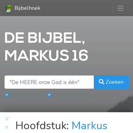
Bijbelhoek
DE BIJBEL,
MARKUS 16
Zoeken
Oude Testament
Nieuwe Testament
V
Hoofdstuk:
Markus
o