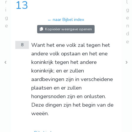
r
13
l
i
g
g
e
← naar Bijbel index
e
n
Kopieëer weergave openen
d
e
Want het ene volk zal tegen het
8
andere volk opstaan en het ene
koninkrijk tegen het andere
koninkrijk; en er zullen
aardbevingen zijn in verscheidene
plaatsen en er zullen
hongersnoden zijn en onlusten.
Deze dingen zijn het begin van de
weeën.