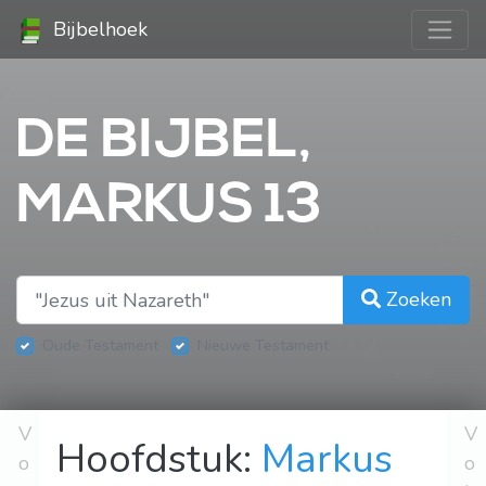
Bijbelhoek
DE BIJBEL,
MARKUS 13
Zoeken
Oude Testament
Nieuwe Testament
V
V
Hoofdstuk:
Markus
o
o