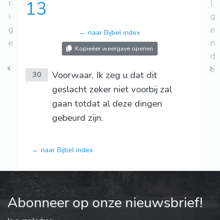
r
13
l
i
g
g
e
← naar Bijbel index
e
n
Kopieëer weergave openen
d
e
Voorwaar, Ik zeg u dat dit
30
geslacht zeker niet voorbij zal
gaan totdat al deze dingen
gebeurd zijn.
← naar Bijbel index
Abonneer op onze nieuwsbrief!