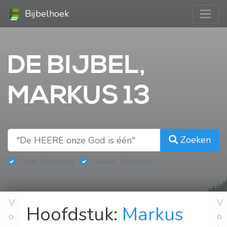
Bijbelhoek
DE BIJBEL,
MARKUS 13
Zoeken
Oude Testament
Nieuwe Testament
V
V
Hoofdstuk:
Markus
o
o