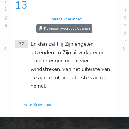
r
13
l
i
g
g
e
← naar Bijbel index
e
n
Kopieëer weergave openen
d
e
En dan zal Hij Zijn engelen
27
uitzenden en Zijn uitverkorenen
bijeenbrengen uit de vier
windstreken, van het uiterste van
de aarde tot het uiterste van de
hemel.
← naar Bijbel index