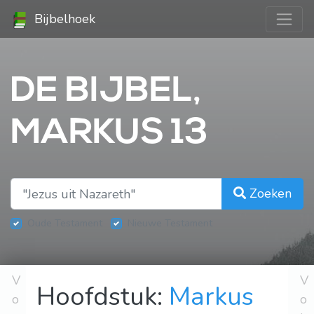
Bijbelhoek
DE BIJBEL,
MARKUS 13
Zoeken
Oude Testament
Nieuwe Testament
V
V
Hoofdstuk:
Markus
o
o