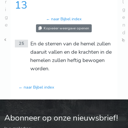
r
13
l
i
g
g
e
← naar Bijbel index
e
n
Kopieëer weergave openen
d
e
En de sterren van de hemel zullen
25
daaruit vallen en de krachten in de
hemelen zullen heftig bewogen
worden.
← naar Bijbel index
Abonneer op onze nieuwsbrief!