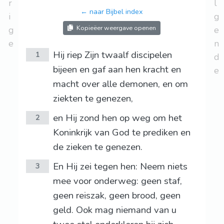
r
l
← naar Bijbel index
i
g
Kopieëer weergave openen
g
e
e
n
Hij riep Zijn twaalf discipelen
1
d
bijeen en gaf aan hen kracht en
e
macht over alle demonen, en om
ziekten te genezen,
en Hij zond hen op weg om het
2
Koninkrijk van God te prediken en
de zieken te genezen.
En Hij zei tegen hen: Neem niets
3
mee voor onderweg: geen staf,
geen reiszak, geen brood, geen
geld. Ook mag niemand van u