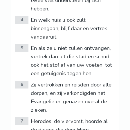
twee stel onderkleren bij zich
hebben.
En welk huis u ook zult
4
binnengaan, blijf daar en vertrek
vandaaruit.
En als ze u niet zullen ontvangen,
5
vertrek dan uit die stad en schud
ook het stof af van uw voeten, tot
een getuigenis tegen hen.
Zij vertrokken en reisden door alle
6
dorpen, en zij verkondigden het
Evangelie en genazen overal de
zieken.
Herodes, de viervorst, hoorde al
7
de dingen die door Hem