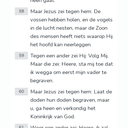
heen gaat.
Maar Jezus zei tegen hem: De
58
vossen hebben holen, en de vogels
in de lucht nesten, maar de Zoon
des mensen heeft niets waarop Hij
het hoofd kan neerleggen.
Tegen een ander zei Hij: Volg Mij.
59
Maar die zei: Heere, sta mij toe dat
ik wegga om eerst mijn vader te
begraven.
Maar Jezus zei tegen hem: Laat de
60
doden hun doden begraven, maar
u, ga heen en verkondig het
Koninkrijk van God.
Weer een ander zei: Heere, ik zal
61