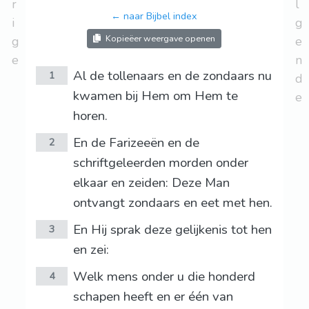
r
l
← naar Bijbel index
i
g
Kopieëer weergave openen
g
e
e
n
Al de tollenaars en de zondaars nu
1
d
kwamen bij Hem om Hem te
e
horen.
En de Farizeeën en de
2
schriftgeleerden morden onder
elkaar en zeiden: Deze Man
ontvangt zondaars en eet met hen.
En Hij sprak deze gelijkenis tot hen
3
en zei:
Welk mens onder u die honderd
4
schapen heeft en er één van