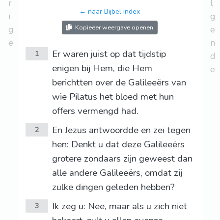
r
l
← naar Bijbel index
i
g
Kopieëer weergave openen
g
e
e
n
Er waren juist op dat tijdstip
1
d
enigen bij Hem, die Hem
e
berichtten over de Galileeërs van
wie Pilatus het bloed met hun
offers vermengd had.
En Jezus antwoordde en zei tegen
2
hen: Denkt u dat deze Galileeërs
grotere zondaars zijn geweest dan
alle andere Galileeërs, omdat zij
zulke dingen geleden hebben?
Ik zeg u: Nee, maar als u zich niet
3