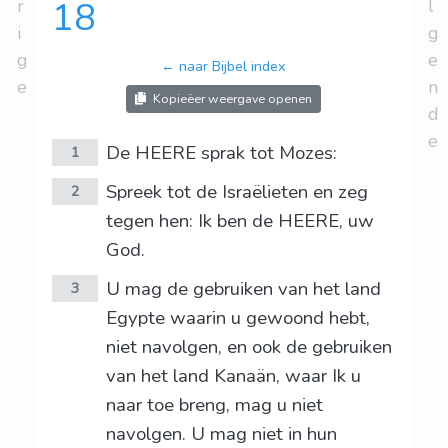
r
18
l
i
g
g
e
← naar Bijbel index
e
n
Kopieëer weergave openen
d
e
De HEERE sprak tot Mozes:
1
Spreek tot de Israëlieten en zeg
2
tegen hen: Ik ben de HEERE, uw
God.
U mag de gebruiken van het land
3
Egypte waarin u gewoond hebt,
niet navolgen, en ook de gebruiken
van het land Kanaän, waar Ik u
naar toe breng, mag u niet
navolgen. U mag niet in hun