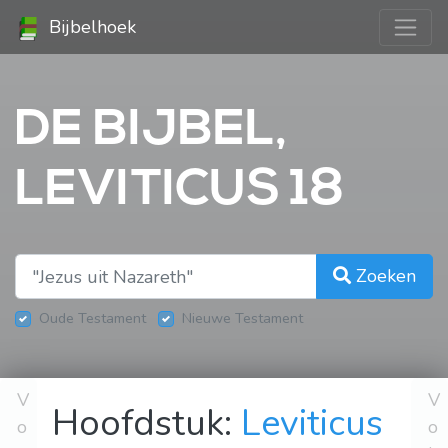
Bijbelhoek
DE BIJBEL,
LEVITICUS 18
Zoeken
Oude Testament
Nieuwe Testament
V
V
Hoofdstuk:
Leviticus
o
o