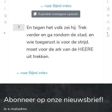
r
l
← naar Bijbel index
i
g
Kopieëer weergave openen
g
e
e
n
En tegen het volk zei hij: Trek
7
d
verder en ga rondom de stad, en
e
wie toegerust is voor de strijd,
moet voor de ark van de HEERE
uit trekken.
← naar Bijbel index
Abonneer op onze nieuwsbrief!
Je e-mailadres: