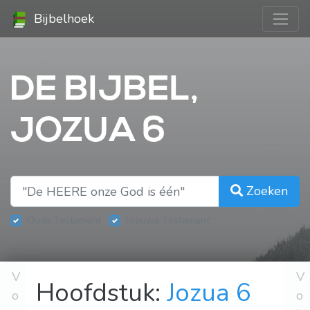
Bijbelhoek
DE BIJBEL,
JOZUA 6
Zoeken
Oude Testament
Nieuwe Testament
V
V
Hoofdstuk:
Jozua 6
o
o