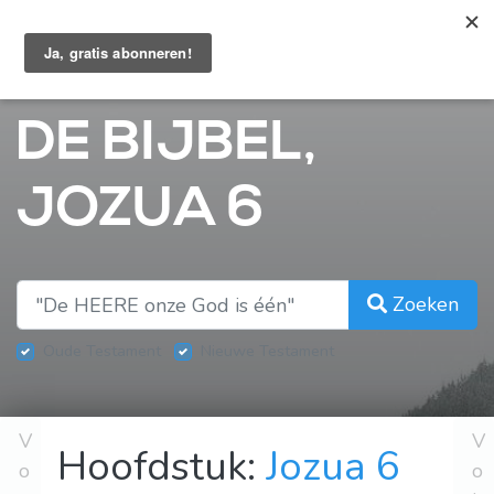
Bijbelhoek
DE BIJBEL,
JOZUA 6
Zoeken
Oude Testament
Nieuwe Testament
V
V
Hoofdstuk:
Jozua 6
o
o