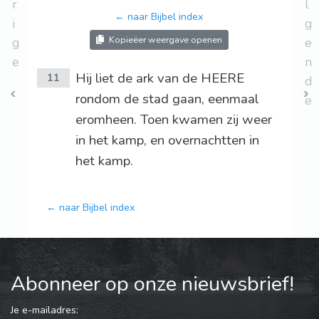
r
l
← naar Bijbel index
i
g
Kopieëer weergave openen
g
e
e
n
Hij liet de ark van de HEERE
11
d
rondom de stad gaan, eenmaal
e
eromheen. Toen kwamen zij weer
in het kamp, en overnachtten in
het kamp.
← naar Bijbel index
Abonneer op onze nieuwsbrief!
Je e-mailadres: