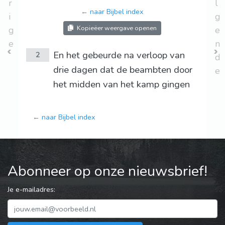
r
l
← naar Bijbel index
i
g
Kopieëer weergave openen
g
e
e
n
En het gebeurde na verloop van
2
d
drie dagen dat de beambten door
e
het midden van het kamp gingen
← naar Bijbel index
Abonneer op onze nieuwsbrief!
Je e-mailadres: