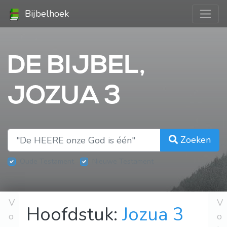
Bijbelhoek
DE BIJBEL,
JOZUA 3
Zoeken
Oude Testament
Nieuwe Testament
V
V
Hoofdstuk:
Jozua 3
o
o