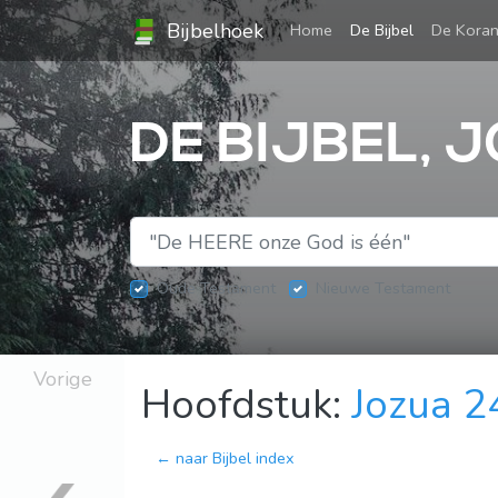
Bijbelhoek
(current)
Home
De Bijbel
De Kora
DE BIJBEL, 
Oude Testament
Nieuwe Testament
Vorige
Hoofdstuk:
Jozua 2
← naar Bijbel index