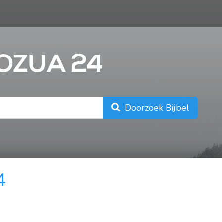
n
JOZUA 24
Doorzoek Bijbel
4