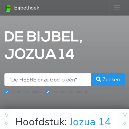
Bijbelhoek
DE BIJBEL,
JOZUA 14
Zoeken
Oude Testament
Nieuwe Testament
V
V
Hoofdstuk:
Jozua 14
o
o