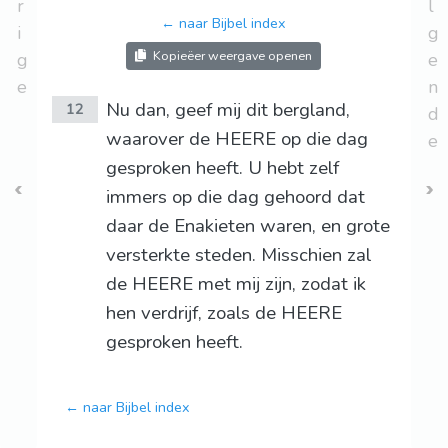
r
l
← naar Bijbel index
i
g
Kopieëer weergave openen
g
e
e
n
Nu dan, geef mij dit bergland,
12
d
waarover de HEERE op die dag
e
gesproken heeft. U hebt zelf
immers op die dag gehoord dat
daar de Enakieten waren, en grote
versterkte steden. Misschien zal
de HEERE met mij zijn, zodat ik
hen verdrijf, zoals de HEERE
gesproken heeft.
← naar Bijbel index