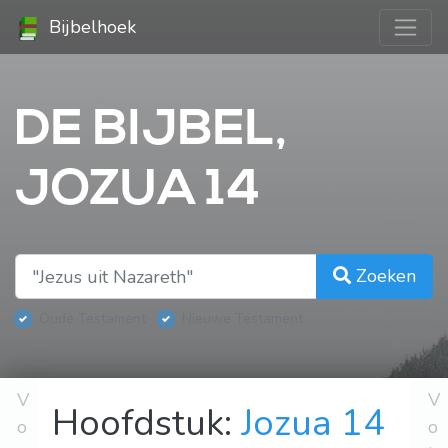
Bijbelhoek
DE BIJBEL,
JOZUA 14
Zoeken
Oude Testament
Nieuwe Testament
V
V
Hoofdstuk:
Jozua 14
o
o