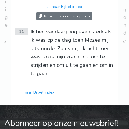
r
l
← naar Bijbel index
i
g
Kopieëer weergave openen
g
e
e
n
Ik ben vandaag nog even sterk als
11
d
ik was op de dag toen Mozes mij
e
uitstuurde. Zoals mijn kracht toen
was, zo is mijn kracht nu, om te
strijden en om uit te gaan en om in
te gaan.
← naar Bijbel index
Abonneer op onze nieuwsbrief!