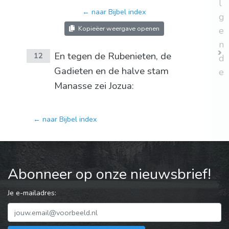
l
← naar Bijbel index
g
Kopieëer weergave openen
e
n
En tegen de Rubenieten, de
12
d
Gadieten en de halve stam
e
Manasse zei Jozua:
← naar Bijbel index
Abonneer op onze nieuwsbrief!
Je e-mailadres: