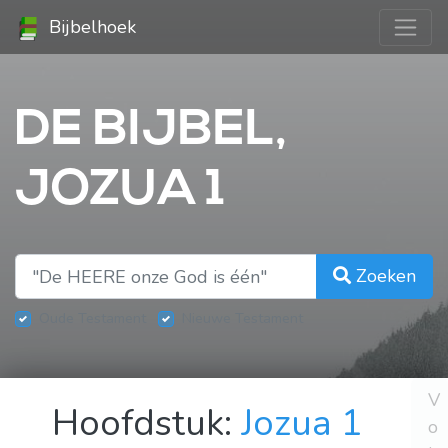
Bijbelhoek
DE BIJBEL,
JOZUA 1
Zoeken
Oude Testament
Nieuwe Testament
V
Hoofdstuk:
Jozua 1
o