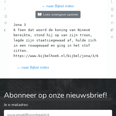
r
l
← naar Bijbel index
i
g
Lees weergave openen
g
e
e
n
Jona 3
d
6 Toen dat woord de koning van Ninevé
bereikte, stond hij op van zijn troon,
e
legde zijn staatsiegewaad af, hulde zich
in een rouwgewaad en ging in het stof
zitten.
← naar Bijbel index
Abonneer op onze nieuwsbrief!
Je e-mailadres: