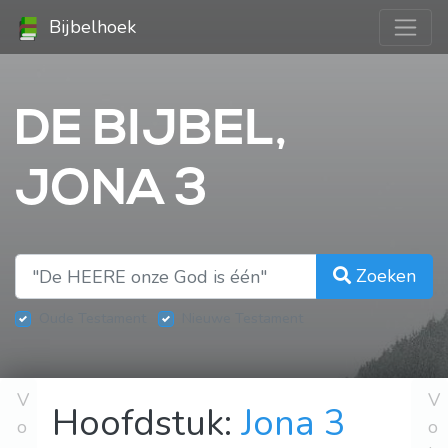
Bijbelhoek
DE BIJBEL,
JONA 3
Zoeken
Oude Testament
Nieuwe Testament
V
V
Hoofdstuk:
Jona 3
o
o