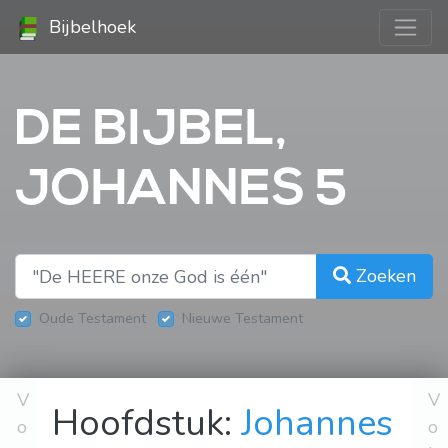
Bijbelhoek
DE BIJBEL,
JOHANNES 5
Zoeken
Oude Testament
Nieuwe Testament
V
V
Hoofdstuk:
Johannes
o
o