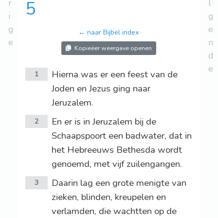
r
5
l
i
g
g
e
← naar Bijbel index
e
n
Kopieëer weergave openen
d
e
Hierna was er een feest van de
1
Joden en Jezus ging naar
Jeruzalem.
En er is in Jeruzalem bij de
2
Schaapspoort een badwater, dat in
het Hebreeuws Bethesda wordt
genoemd, met vijf zuilengangen.
Daarin lag een grote menigte van
3
zieken, blinden, kreupelen en
verlamden, die wachtten op de