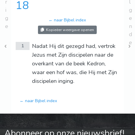
r
18
l
i
g
g
e
← naar Bijbel index
e
n
Kopieëer weergave openen
d
e
Nadat Hij dit gezegd had, vertrok
1
Jezus met Zijn discipelen naar de
overkant van de beek Kedron,
waar een hof was, die Hij met Zijn
discipelen inging.
← naar Bijbel index
Abonneer op onze nieuwsbrief!