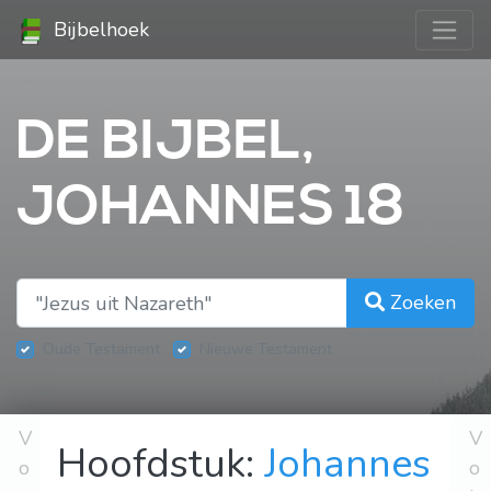
Bijbelhoek
DE BIJBEL,
JOHANNES 18
Zoeken
Oude Testament
Nieuwe Testament
V
V
Hoofdstuk:
Johannes
o
o