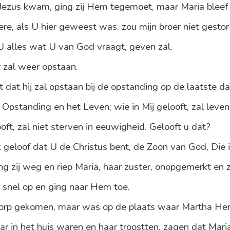
ezus kwam, ging zij Hem tegemoet, maar Maria bleef in
re, als U hier geweest was, zou mijn broer niet gestorv
 alles wat U van God vraagt, geven zal.
r zal weer opstaan.
dat hij zal opstaan bij de opstanding op de laatste da
 Opstanding en het Leven; wie in Mij gelooft, zal leven
looft, zal niet sterven in eeuwigheid. Gelooft u dat?
ik geloof dat U de Christus bent, de Zoon van God, Die
g zij weg en riep Maria, haar zuster, onopgemerkt en ze
j snel op en ging naar Hem toe.
t dorp gekomen, maar was op de plaats waar Martha 
r in het huis waren en haar troostten, zagen dat Maria