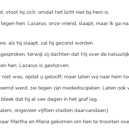
 stoot hij zich, omdat het licht niet bij hem is.
ij tegen hen: Lazarus, onze vriend, slaapt, maar Ik ga 
re, als hij slaapt, zal hij gezond worden.
esproken, terwijl zij dachten dat Hij over de natuurlij
gen hen: Lazarus is gestorven.
ar niet was, opdat u gelooft; maar laten wij naar hem t
emd werd, zei tegen zijn medediscipelen: Laten ook 
eek dat hij al vier dagen in het graf lag.
uzalem, ongeveer vijftien stadiën daarvandaan.)
naar Martha en Maria gekomen om hen te troosten over