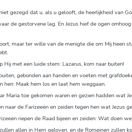
niet gezegd dat u, als u gelooft, de heerlijkheid van Go
ar de gestorvene lag. En Jezus hief de ogen omhoog e
hoort, maar ter wille van de menigte die om Mij heen sta
ebt.
ep Hij met een luide stem: Lazarus, kom naar buiten!
buiten, gebonden aan handen en voeten met grafdoek
en hen: Maak hem los en laat hem weggaan.
aar Maria toe gekomen waren en gezien hadden wat Je
 naar de Farizeeën en zeiden tegen hen wat Jezus g
arizeeën riepen de Raad bijeen en zeiden: Wat doen w
zullen allen in Hem geloven, en de Romeinen zullen k