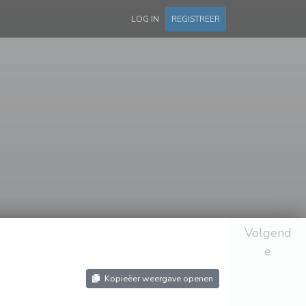
LOG IN
REGISTREER
Volgend
e
Kopieëer weergave openen