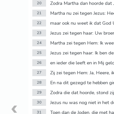
Zodra Martha dan hoorde dat J
20
Martha nu zei tegen Jezus: Hee
21
maar ook nu weet ik dat God U
22
Jezus zei tegen haar: Uw broe
23
Martha zei tegen Hem: Ik weet 
24
Jezus zei tegen haar: Ik ben de
25
en ieder die leeft en in Mij ge
26
Zij zei tegen Hem: Ja, Heere, 
27
En na dit gezegd te hebben gin
28
Zodra die dat hoorde, stond zi
29
Jezus nu was nog niet in he
30
Toen dan de Joden, die met haa
31