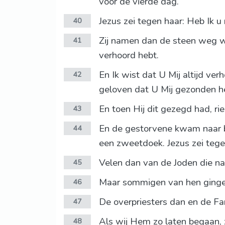
voor de vierde dag.
Jezus zei tegen haar: Heb Ik u 
40
Zij namen dan de steen weg wa
41
verhoord hebt.
En Ik wist dat U Mij altijd ver
42
geloven dat U Mij gezonden h
En toen Hij dit gezegd had, ri
43
En de gestorvene kwam naar 
44
een zweetdoek. Jezus zei teg
Velen dan van de Joden die n
45
Maar sommigen van hen gingen
46
De overpriesters dan en de F
47
Als wij Hem zo laten begaan, 
48