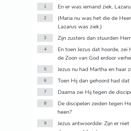
En er was iemand ziek, Lazarus
1
(Maria nu was het die de Heer
2
Lazarus was ziek.)
Zijn zusters dan stuurden Hem d
3
En toen Jezus dat hoorde, zei 
4
de Zoon van God erdoor verhee
Jezus nu had Martha en haar zu
5
Toen Hij dan gehoord had dat h
6
Daarna zei Hij tegen de discip
7
De discipelen zeiden tegen H
8
heen?
Jezus antwoordde: Zijn er niet 
9