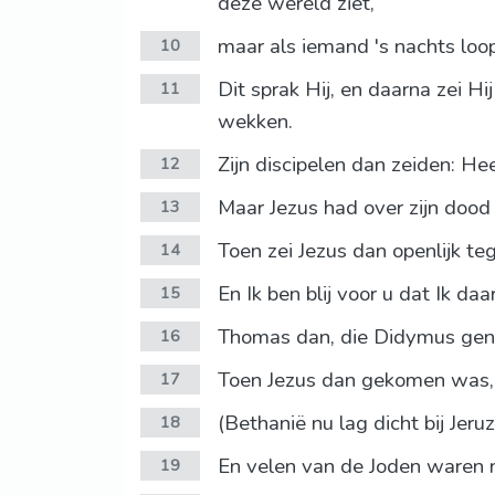
deze wereld ziet,
maar als iemand 's nachts loopt,
10
Dit sprak Hij, en daarna zei H
11
wekken.
Zijn discipelen dan zeiden: Hee
12
Maar Jezus had over zijn dood g
13
Toen zei Jezus dan openlijk te
14
En Ik ben blij voor u dat Ik da
15
Thomas dan, die Didymus geno
16
Toen Jezus dan gekomen was, bl
17
(Bethanië nu lag dicht bij Jer
18
En velen van de Joden waren 
19