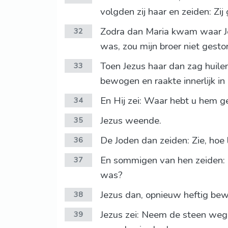
volgden zij haar en zeiden: Zij
Zodra dan Maria kwam waar Jez
32
was, zou mijn broer niet gestor
Toen Jezus haar dan zag huile
33
bewogen en raakte innerlijk in 
En Hij zei: Waar hebt u hem g
34
Jezus weende.
35
De Joden dan zeiden: Zie, hoe 
36
En sommigen van hen zeiden: K
37
was?
Jezus dan, opnieuw heftig bew
38
Jezus zei: Neem de steen weg. 
39