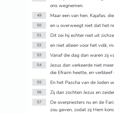
ons wegnemen.
Maar een van hen, Kajafas, die
49
en u overweegt niet dat het nut
50
Dit zei hij echter niet uit zich
51
en niet alleen voor het volk, 
52
Vanaf die dag dan waren zij 
53
Jezus dan verkeerde niet meer 
54
die Efraïm heette, en verbleef 
En het Pascha van de Joden was
55
Zij dan zochten Jezus en zeide
56
De overpriesters nu en de Far
57
zou geven, zodat zij Hem kond