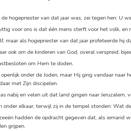
 de hogepriester van dat jaar was, zei tegen hen: U we
tig voor ons is dat één mens sterft voor het volk, en n
zelf, maar als hogepriester van dat jaar profeteerde hij 
maar ook om de kinderen van God, overal verspreid, bije
vastbesloten om Hem te doden.
openlijk onder de Joden, maar Hij ging vandaar naar he
daar met Zijn discipelen.
 nabij en velen uit dat land gingen naar Jeruzalem, vó
n onder elkaar, terwijl zij in de tempel stonden: Wat d
izeeën hadden de opdracht gegeven dat, als iemand wis
en grijpen.