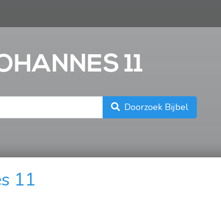
n
JOHANNES 11
Doorzoek Bijbel
s 11