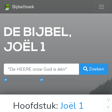
Bijbelhoek
DE BIJBEL,
JOËL 1
Zoeken
Oude Testament
Nieuwe Testament
V
Hoofdstuk:
Joël 1
o