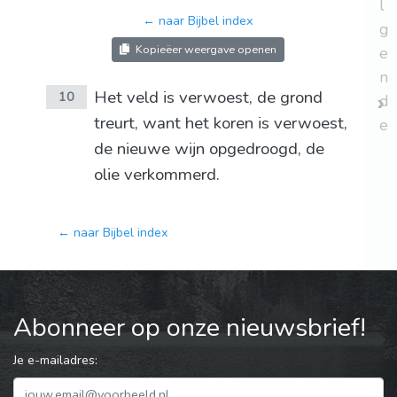
l
← naar Bijbel index
g
Kopieëer weergave openen
e
n
Het veld is verwoest, de grond
10
d
treurt, want het koren is verwoest,
e
de nieuwe wijn opgedroogd, de
olie verkommerd.
← naar Bijbel index
Abonneer op onze nieuwsbrief!
Je e-mailadres: