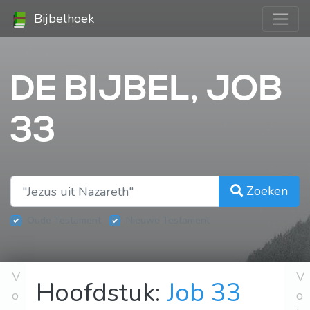
Bijbelhoek
DE BIJBEL, JOB
33
Zoeken
Oude Testament
Nieuwe Testament
V
V
Hoofdstuk:
Job 33
o
o