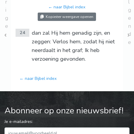
r
l
← naar Bijbel index
i
g
Kopieëer weergave openen
g
e
e
n
dan zal Hij hem genadig zijn, en
24
d
zeggen: Verlos hem, zodat hij niet
e
neerdaalt in het graf; Ik heb
verzoening gevonden.
← naar Bijbel index
Abonneer op onze nieuwsbrief!
Je e-mailadres: