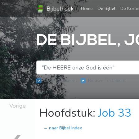
Bijbelhoek
(current)
Home
De Bijbel
De Kora
DE BIJBEL, 
Oude Testament
Nieuwe Testament
Vorige
Hoofdstuk:
Job 33
← naar Bijbel index