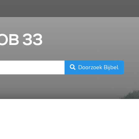
n
JOB 33
Doorzoek Bijbel