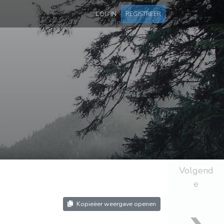
LOG IN
REGISTREER
Volgend
e
Kopieëer weergave openen