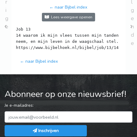
r
l
← naar Bijbel index
i
g
Lees weergave openen
g
e
e
n
Job 13
d
14 waarom ik mijn vlees tussen mijn tanden
neem, en mijn leven in de waagschaal stel.
e
← naar Bijbel index
Abonneer op onze nieuwsbrief!
Je e-mailadres:
Inschrijven