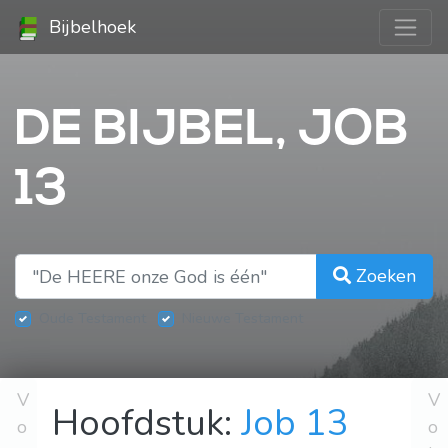
Bijbelhoek
DE BIJBEL, JOB
13
Zoeken
Oude Testament
Nieuwe Testament
V
V
Hoofdstuk:
Job 13
o
o