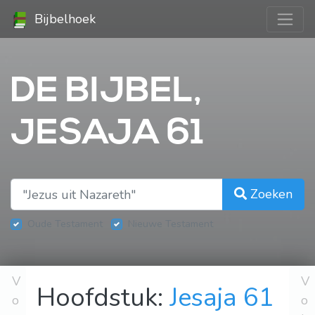
Bijbelhoek
DE BIJBEL,
JESAJA 61
Zoeken
Oude Testament
Nieuwe Testament
V
V
Hoofdstuk:
Jesaja 61
o
o