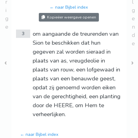
r
l
← naar Bijbel index
i
g
Kopieëer weergave openen
g
e
e
n
om aangaande de treurenden van
3
d
Sion te beschikken dat hun
e
gegeven zal worden sieraad in
plaats van as, vreugdeolie in
plaats van rouw, een lofgewaad in
plaats van een benauwde geest,
opdat zij genoemd worden eiken
van de gerechtigheid, een planting
door de HEERE, om Hem te
verheerlijken.
← naar Bijbel index