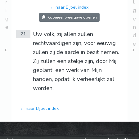
r
l
← naar Bijbel index
i
g
Kopieëer weergave openen
g
e
e
n
Uw volk, zij allen zullen
21
d
rechtvaardigen zijn, voor eeuwig
e
zullen zij de aarde in bezit nemen.
Zij zullen een stekje zijn, door Mij
geplant, een werk van Mijn
handen, opdat Ik verheerlijkt zal
worden.
← naar Bijbel index