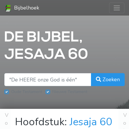
Bijbelhoek
DE BIJBEL,
JESAJA 60
Zoeken
Oude Testament
Nieuwe Testament
V
V
Hoofdstuk:
Jesaja 60
o
o