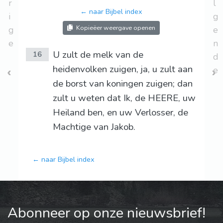
r
l
← naar Bijbel index
i
g
Kopieëer weergave openen
g
e
e
n
U zult de melk van de
16
d
heidenvolken zuigen, ja, u zult aan
e
de borst van koningen zuigen; dan
zult u weten dat Ik, de HEERE, uw
Heiland ben, en uw Verlosser, de
Machtige van Jakob.
← naar Bijbel index
Abonneer op onze nieuwsbrief!