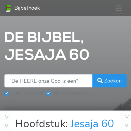
Bijbelhoek
DE BIJBEL,
JESAJA 60
Zoeken
Oude Testament
Nieuwe Testament
V
V
Hoofdstuk:
Jesaja 60
o
o