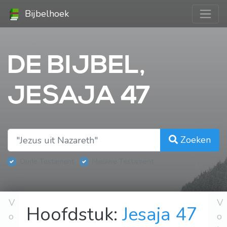
Bijbelhoek
DE BIJBEL,
JESAJA 47
Zoeken
Oude Testament
Nieuwe Testament
V
V
Hoofdstuk:
Jesaja 47
o
o