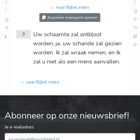
r
l
← naar Bijbel index
i
g
Kopieëer weergave openen
g
e
e
n
Uw schaamte zal ontbloot
3
d
worden, ja, uw schande zal gezien
e
worden. Ik zal wraak nemen, en Ik
zal u niet als een mens aanvallen.
← naar Bijbel index
Abonneer op onze nieuwsbrief!
Je e-mailadres: