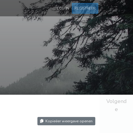
LOG IN
REGISTREER
Volgend
e
Kopieëer weergave openen