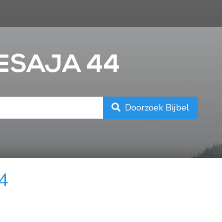
n
JESAJA 44
Doorzoek Bijbel
44