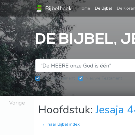
Bijbelhoek
(current)
Home
De Bijbel
De Kora
DE BIJBEL, 
Oude Testament
Nieuwe Testament
Vorige
Hoofdstuk:
Jesaja 
← naar Bijbel index