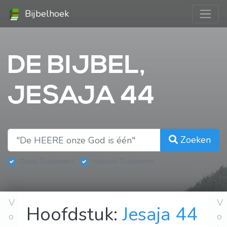
Bijbelhoek
DE BIJBEL,
JESAJA 44
Zoeken
Oude Testament
Nieuwe Testament
V
V
Hoofdstuk:
Jesaja 44
o
o