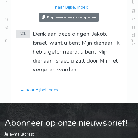
r
l
← naar Bijbel index
i
g
Kopieëer weergave openen
g
e
e
n
Denk aan deze dingen, Jakob,
21
d
Israël, want u bent Mijn dienaar. Ik
e
heb u geformeerd, u bent Mijn
dienaar, Israël, u zult door Mij niet
vergeten worden.
← naar Bijbel index
Abonneer op onze nieuwsbrief!
Je e-mailadres: