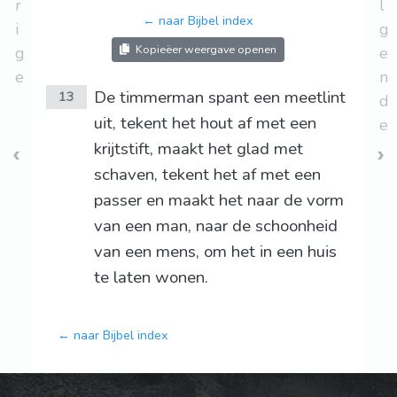
r
l
← naar Bijbel index
i
g
Kopieëer weergave openen
g
e
e
n
De timmerman spant een meetlint
13
d
uit, tekent het hout af met een
e
krijtstift, maakt het glad met
schaven, tekent het af met een
passer en maakt het naar de vorm
van een man, naar de schoonheid
van een mens, om het in een huis
te laten wonen.
← naar Bijbel index