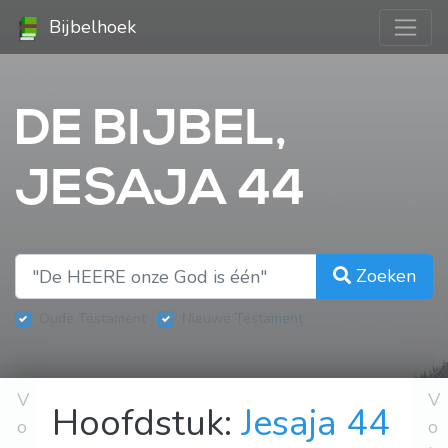
Bijbelhoek
DE BIJBEL,
JESAJA 44
Zoeken
Oude Testament
Nieuwe Testament
V
V
Hoofdstuk:
Jesaja 44
o
o