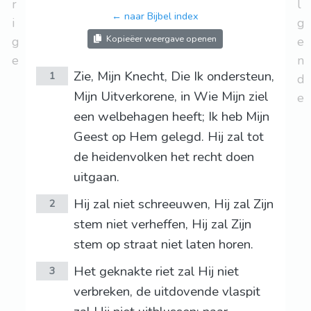
r
l
← naar Bijbel index
i
g
Kopieëer weergave openen
g
e
e
n
Zie, Mijn Knecht, Die Ik ondersteun,
1
d
Mijn Uitverkorene, in Wie Mijn ziel
e
een welbehagen heeft; Ik heb Mijn
Geest op Hem gelegd. Hij zal tot
de heidenvolken het recht doen
uitgaan.
Hij zal niet schreeuwen, Hij zal Zijn
2
stem niet verheffen, Hij zal Zijn
stem op straat niet laten horen.
Het geknakte riet zal Hij niet
3
verbreken, de uitdovende vlaspit