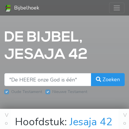
Bijbelhoek
DE BIJBEL,
JESAJA 42
Zoeken
Oude Testament
Nieuwe Testament
V
V
Hoofdstuk:
Jesaja 42
o
o