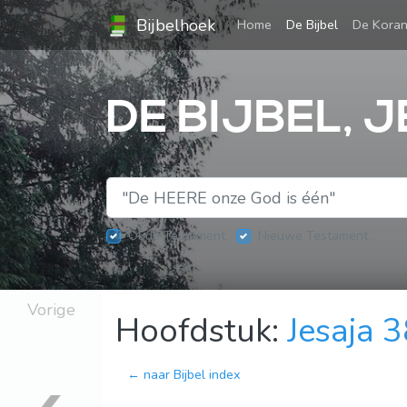
Bijbelhoek
(current)
Home
De Bijbel
De Kora
DE BIJBEL, 
Oude Testament
Nieuwe Testament
Vorige
Hoofdstuk:
Jesaja 
← naar Bijbel index