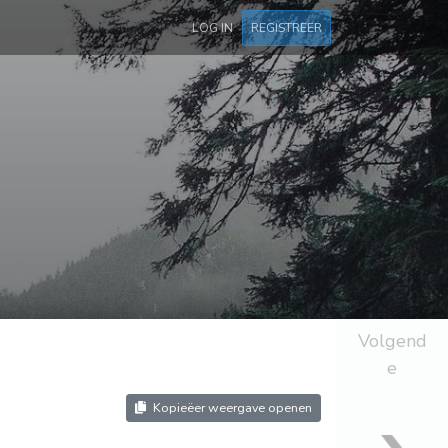
LOG IN
REGISTREER
Volgend
e
Kopieëer weergave openen