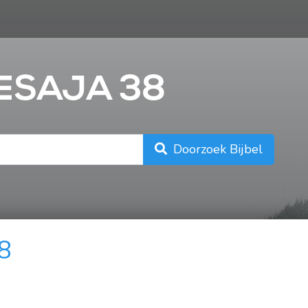
n
JESAJA 38
Doorzoek Bijbel
38