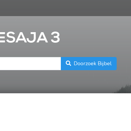
n
JESAJA 3
Doorzoek Bijbel