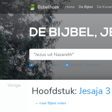
Bijbelhoek
(current)
Home
De Bijbel
De Kora
DE BIJBEL, 
Oude Testament
Nieuwe Testament
Vorige
Hoofdstuk:
Jesaja 3
← naar Bijbel index