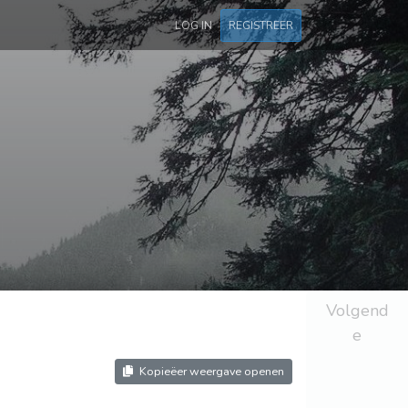
LOG IN
REGISTREER
Volgend
e
Kopieëer weergave openen