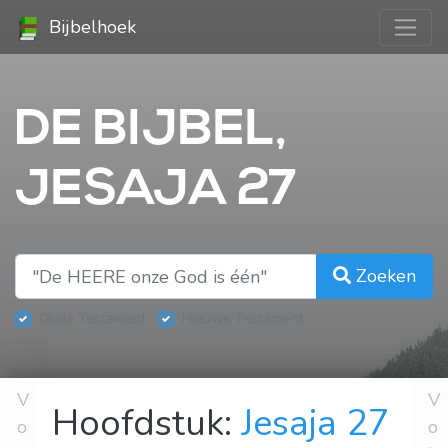
Bijbelhoek
DE BIJBEL,
JESAJA 27
Zoeken
Oude Testament
Nieuwe Testament
V
V
Hoofdstuk:
Jesaja 27
o
o