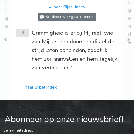
r
l
← naar Bijbel index
i
g
Kopieëer weergave openen
g
e
e
n
Grimmigheid is er bij Mij niet: wie
4
d
zou Mij als een doorn en distel de
e
strijd laten aanbinden, zodat Ik
hem zou aanvallen en hem tegelijk
zou verbranden?
← naar Bijbel index
Abonneer op onze nieuwsbrief!
Je e-mailadres: