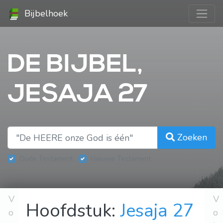
Bijbelhoek
DE BIJBEL,
JESAJA 27
Zoeken
Oude Testament
Nieuwe Testament
V
V
Hoofdstuk:
Jesaja 27
o
o