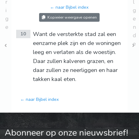
r
l
← naar Bijbel index
i
g
Kopieëer weergave openen
g
e
e
n
Want de versterkte stad zal een
10
d
eenzame plek zijn en de woningen
e
leeg en verlaten als de woestijn.
Daar zullen kalveren grazen, en
daar zullen ze neerliggen en haar
takken kaal eten.
← naar Bijbel index
Abonneer op onze nieuwsbrief!