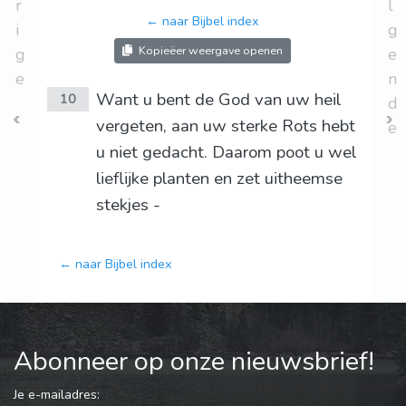
r
l
← naar Bijbel index
i
g
Kopieëer weergave openen
g
e
e
n
Want u bent de God van uw heil
10
d
vergeten, aan uw sterke Rots hebt
e
u niet gedacht. Daarom poot u wel
lieflijke planten en zet uitheemse
stekjes -
← naar Bijbel index
Abonneer op onze nieuwsbrief!
Je e-mailadres: