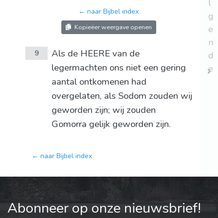
l
← naar Bijbel index
g
Kopieëer weergave openen
e
n
Als de HEERE van de
9
d
legermachten ons niet een gering
e
aantal ontkomenen had
overgelaten, als Sodom zouden wij
geworden zijn; wij zouden
Gomorra gelijk geworden zijn.
← naar Bijbel index
Abonneer op onze nieuwsbrief!