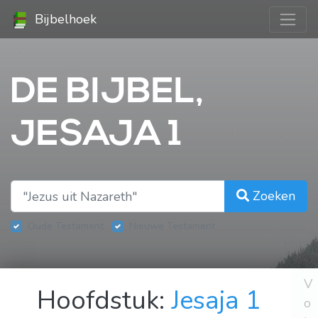
Bijbelhoek
DE BIJBEL,
JESAJA 1
Zoeken
Oude Testament
Nieuwe Testament
V
Hoofdstuk:
Jesaja 1
o