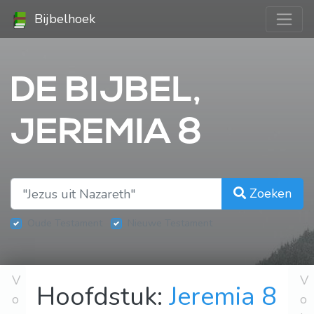
Bijbelhoek
DE BIJBEL,
JEREMIA 8
Zoeken
Oude Testament
Nieuwe Testament
V
V
Hoofdstuk:
Jeremia 8
o
o