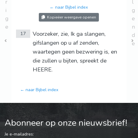
r
l
← naar Bijbel index
i
g
Kopieëer weergave openen
g
e
e
n
Voorzeker, zie, Ik ga slangen,
17
d
gifslangen op u af zenden,
e
waartegen geen bezwering is, en
die zullen u bijten, spreekt de
HEERE.
← naar Bijbel index
Abonneer op onze nieuwsbrief!
Je e-mailadres: