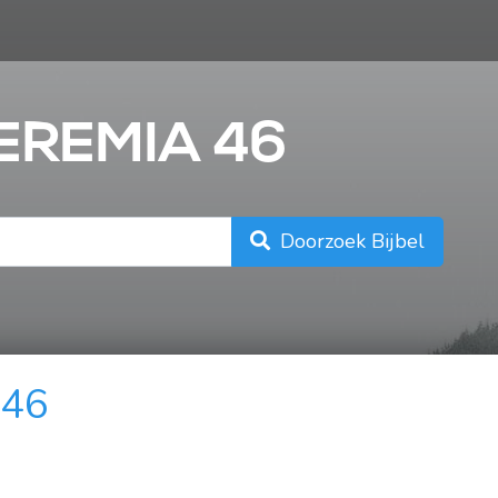
n
JEREMIA 46
Doorzoek Bijbel
 46