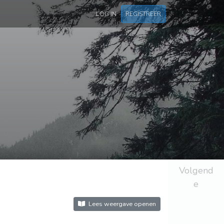
LOG IN
REGISTREER
Volgend
e
Lees weergave openen