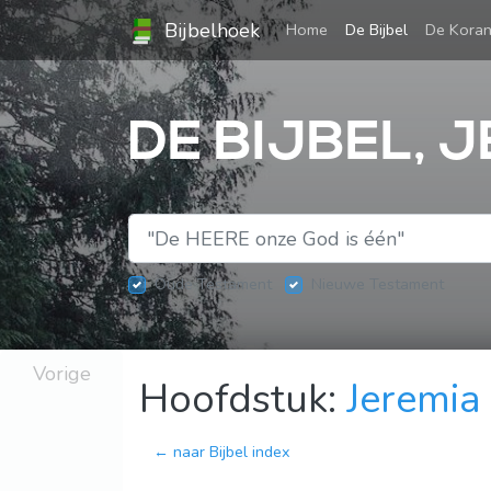
Bijbelhoek
(current)
Home
De Bijbel
De Kora
DE BIJBEL, 
Oude Testament
Nieuwe Testament
Vorige
Hoofdstuk:
Jeremia
← naar Bijbel index