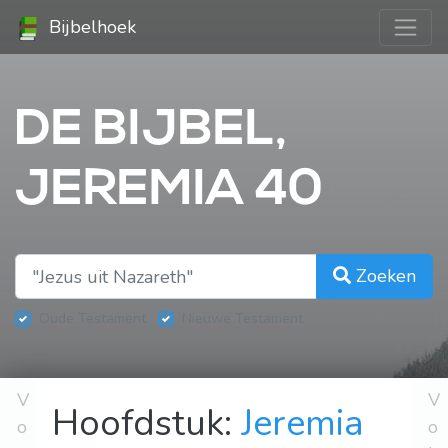
Bijbelhoek
DE BIJBEL,
JEREMIA 40
Zoeken
Oude Testament
Nieuwe Testament
V
V
Hoofdstuk:
Jeremia
o
o