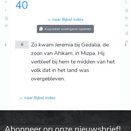
r
40
l
i
g
g
e
← naar Bijbel index
e
n
Kopieëer weergave openen
d
e
Zo kwam Jeremia bij Gedalia, de
6
zoon van Ahikam, in Mizpa. Hij
verbleef bij hem te midden van het
volk dat in het land was
overgebleven.
← naar Bijbel index
Abonneer op onze nieuwsbrief!