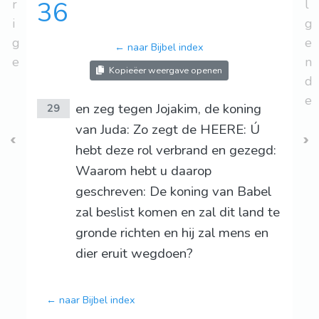
r
36
l
i
g
g
e
← naar Bijbel index
e
n
Kopieëer weergave openen
d
e
en zeg tegen Jojakim, de koning
29
van Juda: Zo zegt de HEERE: Ú
hebt deze rol verbrand en gezegd:
Waarom hebt u daarop
geschreven: De koning van Babel
zal beslist komen en zal dit land te
gronde richten en hij zal mens en
dier eruit wegdoen?
← naar Bijbel index