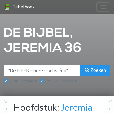
Bijbelhoek
DE BIJBEL,
JEREMIA 36
Zoeken
Oude Testament
Nieuwe Testament
V
V
Hoofdstuk:
Jeremia
o
o